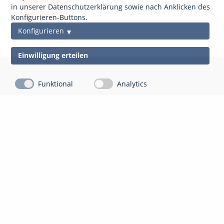
anfordern
in unserer Datenschutzerklärung sowie nach Anklicken des
Konfigurieren-Buttons.
Konfigurieren
Einwilligung erteilen
Funktional
Analytics
Kontakt
Impressum
Datenschutz
gds Gesellschaft für Datenschutz Mittelhessen mbH
Auf der Appeling 8
35043 Marburg-Cappel
06421 804 13 10
info@gdsm.de