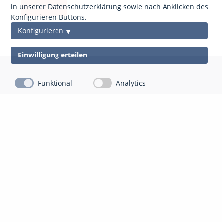
anfordern
in unserer Datenschutzerklärung sowie nach Anklicken des
Konfigurieren-Buttons.
Konfigurieren
Einwilligung erteilen
Funktional
Analytics
Kontakt
Impressum
Datenschutz
gds Gesellschaft für Datenschutz Mittelhessen mbH
Auf der Appeling 8
35043 Marburg-Cappel
06421 804 13 10
info@gdsm.de