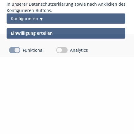
anfordern
in unserer Datenschutzerklärung sowie nach Anklicken des
Konfigurieren-Buttons.
Konfigurieren
Einwilligung erteilen
Funktional
Analytics
Kontakt
Impressum
Datenschutz
gds Gesellschaft für Datenschutz Mittelhessen mbH
Auf der Appeling 8
35043 Marburg-Cappel
06421 804 13 10
info@gdsm.de