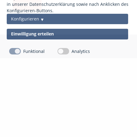
anfordern
in unserer Datenschutzerklärung sowie nach Anklicken des
Konfigurieren-Buttons.
Konfigurieren
Einwilligung erteilen
Funktional
Analytics
Kontakt
Impressum
Datenschutz
gds Gesellschaft für Datenschutz Mittelhessen mbH
Auf der Appeling 8
35043 Marburg-Cappel
06421 804 13 10
info@gdsm.de