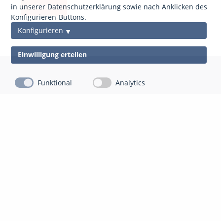
anfordern
in unserer Datenschutzerklärung sowie nach Anklicken des
Konfigurieren-Buttons.
Konfigurieren
Einwilligung erteilen
Funktional
Analytics
Kontakt
Impressum
Datenschutz
gds Gesellschaft für Datenschutz Mittelhessen mbH
Auf der Appeling 8
35043 Marburg-Cappel
06421 804 13 10
info@gdsm.de