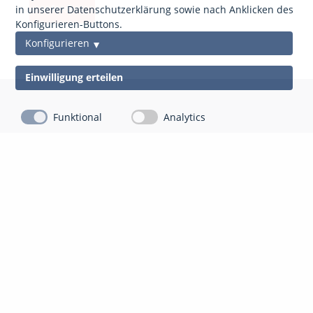
anfordern
in unserer Datenschutzerklärung sowie nach Anklicken des
Konfigurieren-Buttons.
Konfigurieren
Einwilligung erteilen
Funktional
Analytics
Kontakt
Impressum
Datenschutz
gds Gesellschaft für Datenschutz Mittelhessen mbH
Auf der Appeling 8
35043 Marburg-Cappel
06421 804 13 10
info@gdsm.de