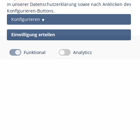
anfordern
in unserer Datenschutzerklärung sowie nach Anklicken des
Konfigurieren-Buttons.
Konfigurieren
Einwilligung erteilen
Funktional
Analytics
Kontakt
Impressum
Datenschutz
gds Gesellschaft für Datenschutz Mittelhessen mbH
Auf der Appeling 8
35043 Marburg-Cappel
06421 804 13 10
info@gdsm.de