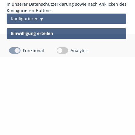
anfordern
in unserer Datenschutzerklärung sowie nach Anklicken des
Konfigurieren-Buttons.
Konfigurieren
Einwilligung erteilen
Funktional
Analytics
Kontakt
Impressum
Datenschutz
gds Gesellschaft für Datenschutz Mittelhessen mbH
Auf der Appeling 8
35043 Marburg-Cappel
06421 804 13 10
info@gdsm.de