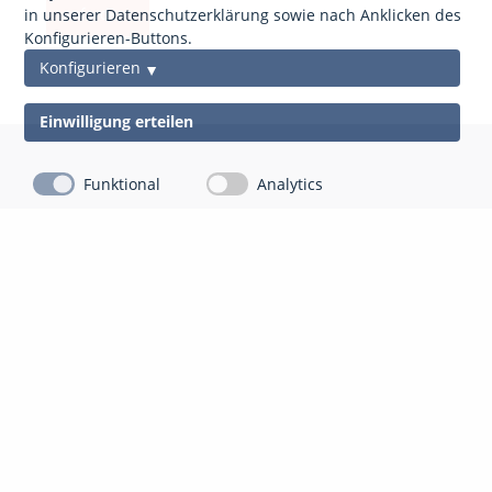
anfordern
in unserer Datenschutzerklärung sowie nach Anklicken des
Konfigurieren-Buttons.
Konfigurieren
Einwilligung erteilen
Funktional
Analytics
Kontakt
Impressum
Datenschutz
gds Gesellschaft für Datenschutz Mittelhessen mbH
Auf der Appeling 8
35043 Marburg-Cappel
06421 804 13 10
info@gdsm.de