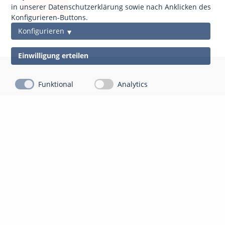
anfordern
in unserer Datenschutzerklärung sowie nach Anklicken des
Konfigurieren-Buttons.
Konfigurieren
Einwilligung erteilen
Funktional
Analytics
Kontakt
Impressum
Datenschutz
gds Gesellschaft für Datenschutz Mittelhessen mbH
Auf der Appeling 8
35043 Marburg-Cappel
06421 804 13 10
info@gdsm.de