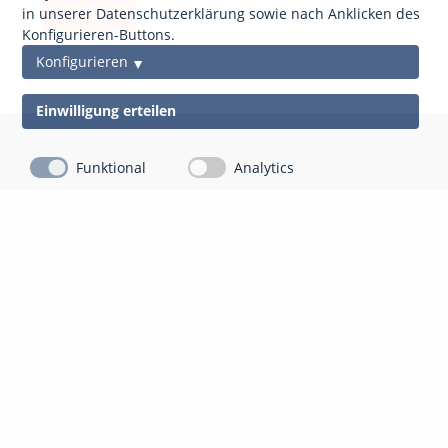
anfordern
in unserer Datenschutzerklärung sowie nach Anklicken des
Konfigurieren-Buttons.
Konfigurieren
Einwilligung erteilen
Funktional
Analytics
Kontakt
Impressum
Datenschutz
gds Gesellschaft für Datenschutz Mittelhessen mbH
Auf der Appeling 8
35043 Marburg-Cappel
06421 804 13 10
info@gdsm.de