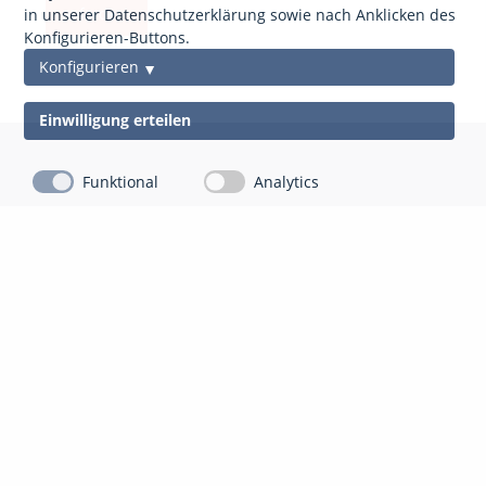
anfordern
in unserer Datenschutzerklärung sowie nach Anklicken des
Konfigurieren-Buttons.
Konfigurieren
Einwilligung erteilen
Funktional
Analytics
Kontakt
Impressum
Datenschutz
gds Gesellschaft für Datenschutz Mittelhessen mbH
Auf der Appeling 8
35043 Marburg-Cappel
06421 804 13 10
info@gdsm.de