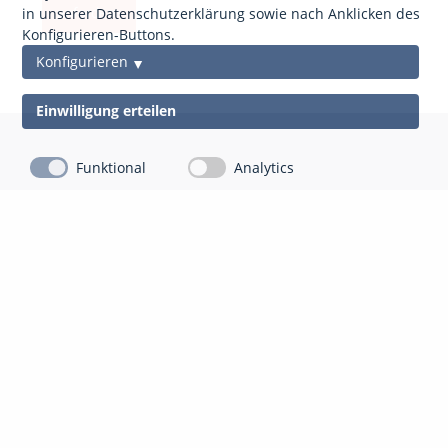
anfordern
in unserer Datenschutzerklärung sowie nach Anklicken des
Konfigurieren-Buttons.
Konfigurieren
Einwilligung erteilen
Funktional
Analytics
Kontakt
Impressum
Datenschutz
gds Gesellschaft für Datenschutz Mittelhessen mbH
Auf der Appeling 8
35043 Marburg-Cappel
06421 804 13 10
info@gdsm.de