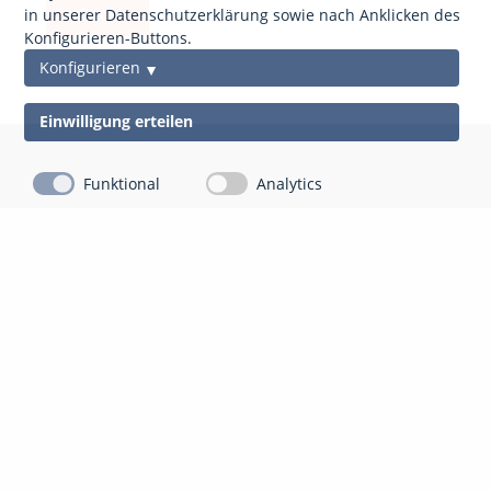
anfordern
in unserer Datenschutzerklärung sowie nach Anklicken des
Konfigurieren-Buttons.
Konfigurieren
Einwilligung erteilen
Funktional
Analytics
Kontakt
Impressum
Datenschutz
gds Gesellschaft für Datenschutz Mittelhessen mbH
Auf der Appeling 8
35043 Marburg-Cappel
06421 804 13 10
info@gdsm.de