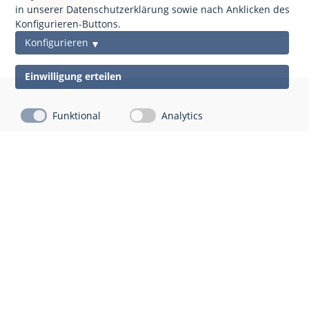
anfordern
in unserer Datenschutzerklärung sowie nach Anklicken des
Konfigurieren-Buttons.
Konfigurieren
Einwilligung erteilen
Funktional
Analytics
Kontakt
Impressum
Datenschutz
gds Gesellschaft für Datenschutz Mittelhessen mbH
Auf der Appeling 8
35043 Marburg-Cappel
06421 804 13 10
info@gdsm.de