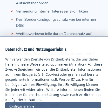
Aufsichtsbehörden
Vermeidung interner Interessenskonflikten
Kein Sonderkündigungsschutz wie bei internen
DSB
Wettbewerbsvorteile durch Datenschutz auf
höchstem Niveau
Datenschutz und Nutzungserlebnis
Warum die gds - Gesellschaft für Datenschutz?
Wir verwenden Dienste von Drittanbietern, die uns dabei
Über 20 Jahre Kompetenz und Expertise auf
helfen, unsere Webseite zu optimieren (Analytics). Für diese
höchstem Niveau
Zwecke Speichern wir oder die Drittanbieter Informationen
auf Ihrem Endgerät (z.B. Cookies) oder greifen auf bereits
Einzigartige Kombination aus Juristen und IT-
gespeicherte Informationen (z.B. Werbe-ID) zu. Hierfür
Spezialisten in unserem Verbund
benötigen wir Ihre Einwilligung. Ihre Einwilligung können
Sie jederzeit widerrufen. Weitere Informationen finden Sie
Kostentransparenz und Planungssicherheit
in unserer Datenschutzerklärung sowie nach Anklicken des
durch unsere Datenschutz-Flatrate
Konfigurieren-Buttons.
Individuelle Betreuungsmodelle statt
Konfigurieren